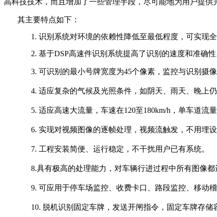
高科技技术，而且增加了一些管理手段，尽可能地为用户提供
其主要特点如下：
1.
识别系统对环境的依赖性降低至最低程度，可实现全
2.
基于
DSP
高速件识别系统提高了识别的速度和准确性
3.
可识别的最小号牌宽度为
45
个像素，监控与识别摄像
4.
适应复杂的气候及光照条件，如阴天、雨天、晚上仍
5.
适应高速大流量，车速在
120
至
180km/h
，单车道流量
6.
实现对视频图像的逐帧处理，视频流触发，不用埋设
7.
工程安装简便、运行稳定，不干扰用户已有系统。
8.
具有极高的处理能力，对车辆行进过程中所有图像都
9.
可应用于停车场监控、收费卡口、路段监控、移动稽
10.
脱机识别固定车牌，发送开闸指令，固定车牌存储