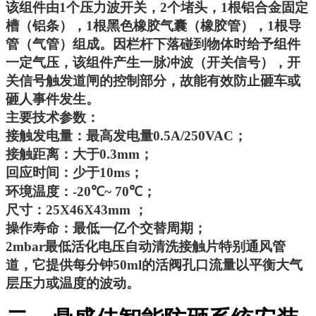
该组件由
1
个压力波开关，
2
个堵头，
1
根铝合金固定
槽（铝条），
1
根黑色橡胶气囊（橡胶管），
1
根导
管（气管）组成。因栏杆下落碰到物体时给予组件
一定气压，该组件产生一脉冲波（开关信号），开
关信号触发道闸的控制部分，故能有效防止砸车或
砸人事件发生。
主要技术参数：
接触发电量：最高发电量
0.5A/250VAC
；
接触距离：大于
0.3mm
；
回应时间：少于
10ms
；
环境温度：
-20
℃
~ 70
℃
；
尺寸：
25X46X43mm
；
操作寿命：最低一亿个交替周期；
2mbar
最低活化电压自动清洗接触片特别通风管
道，它提供每分钟
50ml
的活阀孔口流量以平衡大气
层压力或温度的波动。