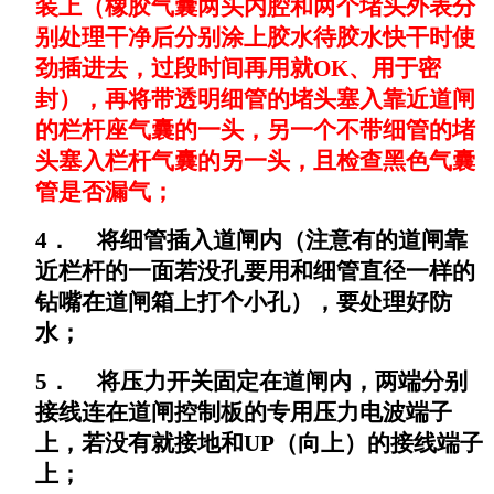
装上（橡胶气囊两头内腔和两个堵头外表分
别处理干净后分别涂上胶水待胶水快干时使
劲插进去，过段时间再用就
OK
、用于密
封），再将带透明细管的堵头塞入靠近道闸
的栏杆座气囊的一头，另一个不带细管的堵
头塞入栏杆气囊的另一头，且检查黑色气囊
管是否漏气；
4．
将细管插入道闸内（注意有的道闸靠
近栏杆的一面若没孔要用和细管直径一样的
钻嘴在道闸箱上打个小孔），要处理好防
水；
5．
将压力开关固定在道闸内，两端分别
接线连在道闸控制板的专用压力电波端子
上，若没有就接地和
UP
（向上）的接线端子
上；