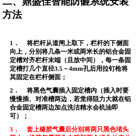
二、鼎盛佳智能防砸系统安装
方法
1．
将栏杆从道闸上取下，栏杆的下侧面
向上，分别将几条一米或两米长的铝合金固
定槽对齐栏杆末端（且放中间），每一条固
定槽打几个直径
3.5
－
4mm
孔后用拉钉枪将
其固定在栏杆侧面；
2．
将黑色气囊插入固定槽内（插入时要
慢慢插、对准槽两边，若觉得阻力大就在铝
合金固定槽两边加点洗洁精水会机油即
可）；
3．
套上橡胶气囊后分别将两只黑色堵头